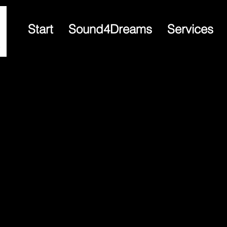
Start
Sound4Dreams
Services
ams Portfol
den Sie einige ausgewählte Projekte & Events wo Sound4Dr
quipment bereitgestellt hat.