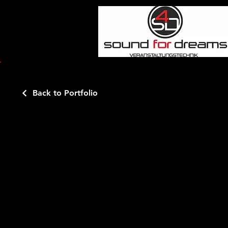
Back to Portfolio
Sound4Dre
Nachfolgend fin
und / oder das E